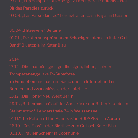
19.09. „Pop Salopp“ Götzerberge zu Récupère le Paradis – Hol
Dir das Paradies zurück!
10.08. „Las Perseidanitas“ Lorenztränen Casa Bayer in Diessen
…
30.04. „Hitzewelle“ Beltane
01.01. „Die sternensprühenden Schockgranaten aka Kater Girls
Band“ Bluetopia im Kater Blau
2014
17.12. „Die pausbäckigen, goldlockigen, lieben, kleinen
Trompetenengel aka Ex-Supafotze
im Fernsehen und auch im Radio und im Internet und in
Bremen und zwar anlässlich der LateLine
13.12. „Die Flöhe“ Neu West Berlin
29.11. „Betonmascha“ auf der Atelierfeier der Betonfreunde im
Steinmetzhof, Lehderstraße 74 in Weissensee
14.11.“The Return of the Puncikàk“ in BUDAPEST im Auróra
26.10. „Das Fass“ in der Bierfitze zum Gulasch Kater Blau
03.10. „FräuleinSchein“ in Coolmühle