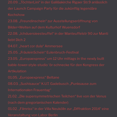
20.09. „TöchterLini“ in der Galiläakirche Rigaer Str.9 anlässlich
der Launch Campaign Party für die zukünftig legendäre
Kochshow
23.08. „Freundinschein“ zur Ausstellungseröffnung von
Bilder+Welten auf dem Kulturhof Wuensdorf
22.08. „Ichduersieesteuffel“ in der Manteuffelstr 90 zur Manti
liebt Dich 2
04.07. „heart cor dula“ Ammersee
25.05. „FräuleinSchein“ Eulenbruch-Festival
23.05. „Europaexpress“ um 12 Uhr mittags in the newly built
bable-tower-style-studio ‘ör-schnecke für den Kongress der
Artikulation
01.05. „Europaexpress“ Beltane
08.03. „Sushisauce“ K.U.T. Gadebusch „Punksause zum
Internationalen Frauentag“
21.02. „Die supersymmetrischen Teilchen“ live von der Venus
(nach dem gregorianischen Kalender)
01.02. „Filmriss“ in der Villa Neukölln zur „Diffraktion 2014“ eine
Veranstaltung von
Labor Berlin