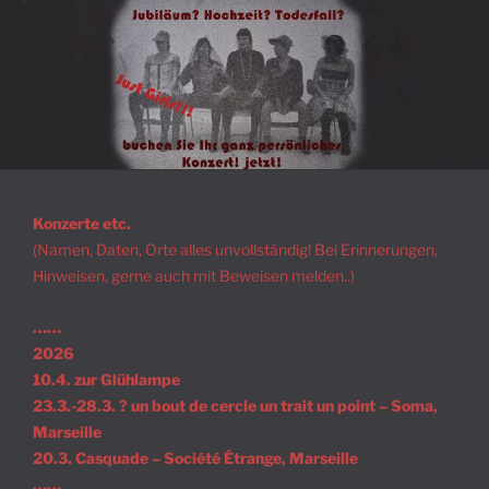
Zum
Inhalt
springen
Konzerte etc.
(Namen, Daten, Orte alles unvollständig! Bei Erinnerungen,
Hinweisen, gerne auch mit Beweisen melden..)
……
2026
10.4. zur Glühlampe
23.3.-28.3. ? un bout de cercle un trait un point – Soma,
Marseille
20.3. Casquade – Société Étrange, Marseille
……