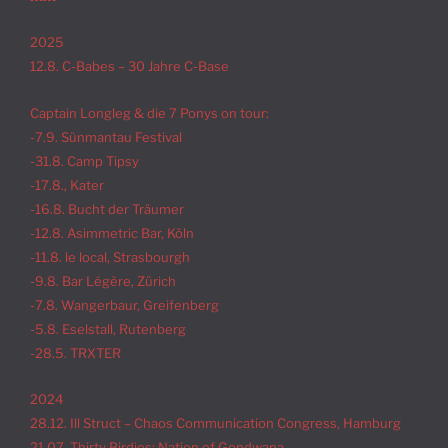
2025
12.8. C-Babes – 30 Jahre C-Base
Captain Longleg & die 7 Ponys on tour:
-7.9. Sünmantau Festival
-31.8. Camp Tipsy
-17.8., Kater
-16.8. Bucht der Träumer
-12.8. Asimmetric Bar, Köln
-11.8. le local, Strasbourgh
-9.8. Bar Légère, Zürich
-7.8. Wangerbaur, Greifenberg
-5.8. Eselstall, Rutenberg
-28.5. TRXTER
2024
28.12. Ill Struct – Chaos Communication Congress, Hamburg
21.07. Thirty Birdies: Nation of Gondwana