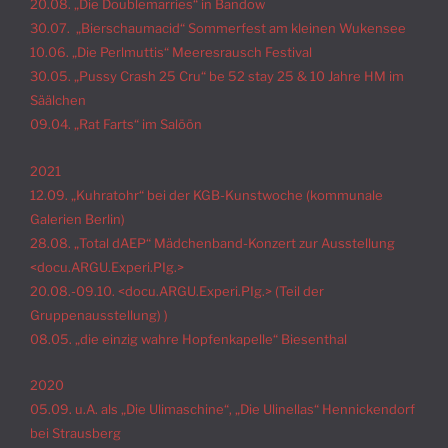
20.08. „Die Doublemarries“ in Bandow
30.07. „Bierschaumacid“ Sommerfest am kleinen Wukensee
10.06. „Die Perlmuttis“ Meeresrausch Festival
30.05. „Pussy Crash 25 Cru“ be 52 stay 25 & 10 Jahre HM im
Säälchen
09.04. „Rat Farts“ im Salöön
2021
12.09. „Kuhratohr“ bei der KGB-Kunstwoche (kommunale
Galerien Berlin)
28.08. „Total dAEP“ Mädchenband-Konzert zur Ausstellung
<docu.ARGU.Experi.PIg.>
20.08.-09.10. <docu.ARGU.Experi.PIg.> (Teil der
Gruppenausstellung) )
08.05. „die einzig wahre Hopfenkapelle“ Biesenthal
2020
05.09. u.A. als „Die Ulimaschine“, „Die Ulinellas“ Hennickendorf
bei Strausberg