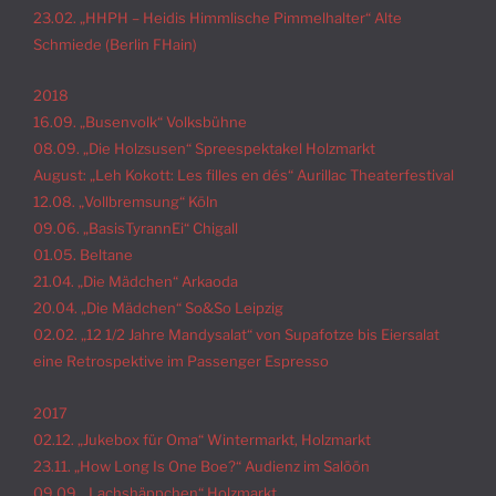
23.02. „HHPH – Heidis Himmlische Pimmelhalter“ Alte
Schmiede (Berlin FHain)
2018
16.09. „Busenvolk“ Volksbühne
08.09. „Die Holzsusen“ Spreespektakel Holzmarkt
August: „Leh Kokott: Les filles en dés“ Aurillac Theaterfestival
12.08. „Vollbremsung“ Köln
09.06. „BasisTyrannEi“ Chigall
01.05. Beltane
21.04. „Die Mädchen“ Arkaoda
20.04.
„Die Mädchen“ So&So
Leipzig
02.02. „12 1/2 Jahre Mandysalat“ von Supafotze bis Eiersalat
eine Retrospektive im Passenger Espresso
2017
02.12. „Jukebox für Oma“ Wintermarkt, Holzmarkt
23.11. „How Long Is One Boe?“ Audienz im Salöön
09.09. „Lachshäppchen“ Holzmarkt