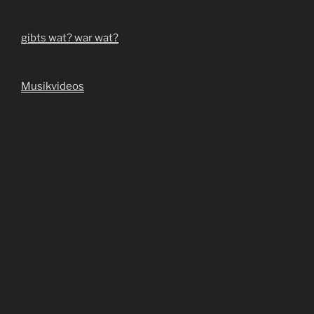
gibts wat? war wat?
Musikvideos